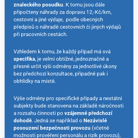
znaleckého posudku
. K tomu jsou dále
připočteny náhrady za dopravu 12,-Kč/km,
cestovní a jiné výdaje, podle obecných
předpisů o náhradě cestovních či jiných výdajů
při pracovních cestách.
Vzhledem k tomu, že každý případ má svá
specifika
, je velmi obtížné, jednoznačně a
přesně určit výši odměny za jednotlivé úkony
bez předchozí konzultace, případně pak i
obhlídky na místě.
Výše odměny pro specifické případy a nestátní
subjekty bude stanovena na základě náročnosti
a rozsahu činnosti po
vzájemné předchozí
dohodě
. Jedná se například o
Nezávislé
posouzení bezpečnosti provozu
(včetně
možnosti prověření personálu a rizik provozu),