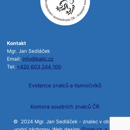
Kontakt
Mgr. Jan Sedláček
Email:
info@balic.cz
Tel:
+420 603 244 100
Evidence znalců a tlumočníků
Komora soudních znalců ČR
© 2024 Mgr. Jan Sedláček - znalec v oboru
vodní záchrany, Web design
ITcom.cz, s.r.o.