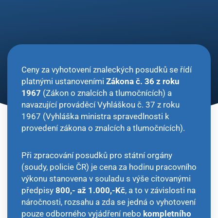
Ceny za vyhotovení znaleckých posudků se řídí
platnými ustanoveními
Zákona č. 36 z roku
1967
(Zákon o znalcích a tlumočnících) a
navazující prováděcí Vyhláškou č. 37 z roku
1967 (Vyhláška ministra spravedlnosti k
provedení zákona o znalcích a tlumočnících).
Při zpracování posudků pro státní orgány
(soudy, policie ČR) je cena za hodinu pracovního
výkonu stanovena v souladu s výše citovanými
předpisy
800,- až 1.000,-Kč
, a to v závislosti na
náročnosti, rozsahu a zda se jedná o vyhotovení
pouze odborného vyjádření nebo
kompletního