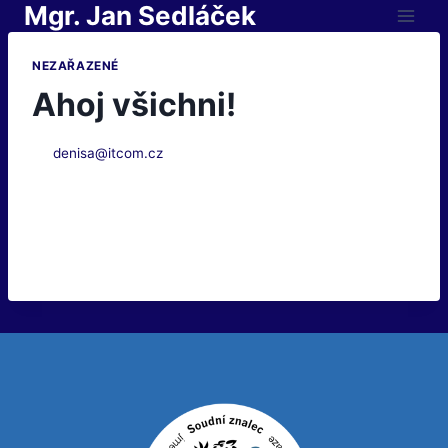
Mgr. Jan Sedláček
NEZAŘAZENÉ
Ahoj všichni!
Od
denisa@itcom.cz
19. 11. 2024
Vítejte ve WordPressu. Toto je váš první
příspěvek. Můžete ho upravit, nebo smazat a
postupně pak začít s tvorbou vlastního webu.