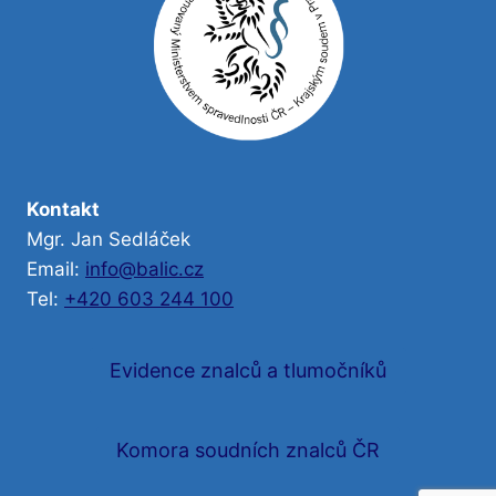
Kontakt
Mgr. Jan Sedláček
Email:
info@balic.cz
Tel:
+420 603 244 100
Evidence znalců a tlumočníků
Komora soudních znalců ČR